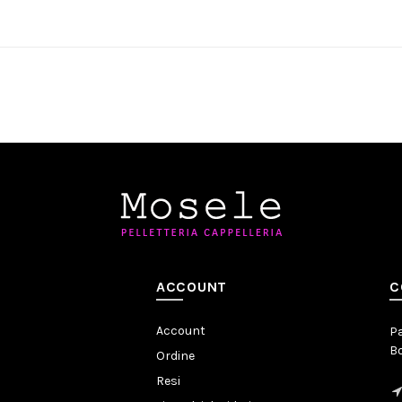
ungi al carrello
Aggiungi al carrello
ACCOUNT
C
Account
Pa
Bo
Ordine
Resi