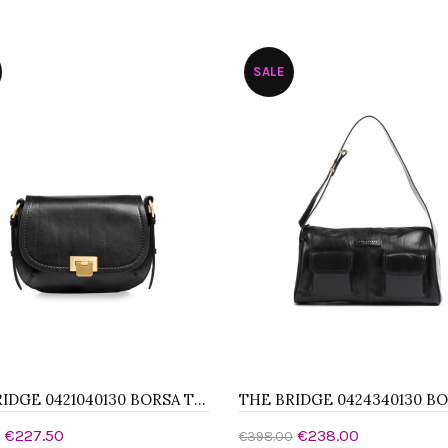
ungi al carrello
Aggiungi al carrello
SALE
THE BRIDGE 0421040130 BORSA TRACOLLA
€227.50
€238.00
€398.00