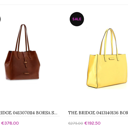
SALE
THE BRIDGE 0413070114 BORSA SHOPPER
€378.00
€192.50
€275.00