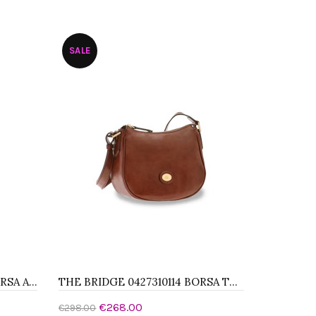
Aggiungi al carrello
SALE
THE BRIDGE 0424340130 BORSA A SPALLA
THE BRIDGE 0427310114 BORSA TRACOLLA
€268.00
€298.00