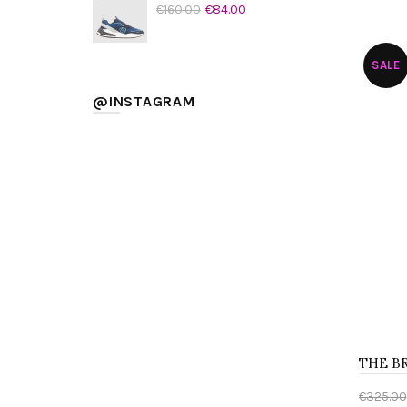
€160.00
€84.00
Aggi
SALE
@INSTAGRAM
€325.00