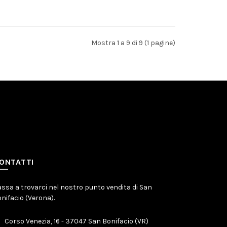
Aggiungi al carrello
Mostra 1 a 9 di 9 (1 pagine)
ONTATTI
ssa a trovarci nel nostro punto vendita di San
nifacio (Verona).
Corso Venezia, 16 - 37047 San Bonifacio (VR)