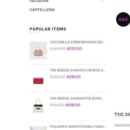
VALIGERIA
CAPPELLERIA
SALE
POPULAR ITEMS
COCCINELLE E1RBF180101N12 BORSA A MANO MEDIUM
€360.00
€252.00
THE BRIDGE 04191301IJ BORSA A TRACOLLA
€240.00
€216.00
THE BRIDGE 0428247YJE BORSA SHOPPING
€180.00
€108.00
€420.00
PIQUADRO SN5977C20BLU SNEAKER UOMO