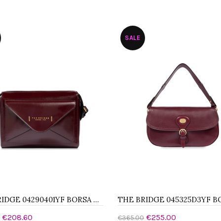
ungi al carrello
Aggiungi al carrello
SALE
THE BRIDGE 04290401YF BORSA TRACOLLA
€208.60
€255.00
€365.00