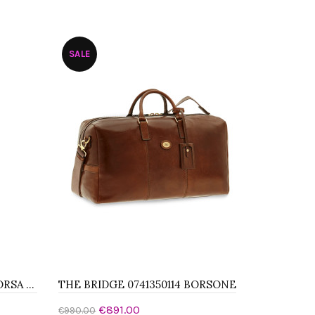
Aggiungi al carrello
SALE
THE BRIDGE 045325D3YF BORSA TRACOLLA
THE BRIDGE 0741350114 BORSONE
€891.00
€990.00