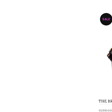
Aggi
SALE
€298.00