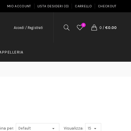
MIO ACCOUNT
LISTA DESIDERI (0)
CARRELLO
CHECKOUT
0
Accedi / Registrati
0
/
€0.00
APPELLERIA
ina per:
Visualizza: