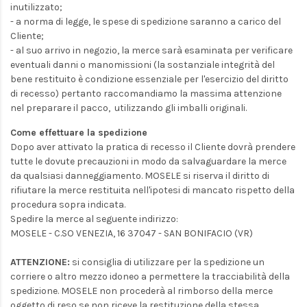
inutilizzato;
- a norma di legge, le spese di spedizione saranno a carico del
Cliente;
- al suo arrivo in negozio, la merce sarà esaminata per verificare
eventuali danni o manomissioni (la sostanziale integrità del
bene restituito è condizione essenziale per l'esercizio del diritto
di recesso) pertanto raccomandiamo la massima attenzione
nel preparare il pacco, utilizzando gli imballi originali.
Come effettuare la spedizione
Dopo aver attivato la pratica di recesso il Cliente dovrà prendere
tutte le dovute precauzioni in modo da salvaguardare la merce
da qualsiasi danneggiamento. MOSELE si riserva il diritto di
rifiutare la merce restituita nell'ipotesi di mancato rispetto della
procedura sopra indicata.
Spedire la merce al seguente indirizzo:
MOSELE - C.SO VENEZIA, 16 37047 - SAN BONIFACIO (VR)
ATTENZIONE:
si consiglia di utilizzare per la spedizione un
corriere o altro mezzo idoneo a permettere la tracciabilità della
spedizione. MOSELE non procederà al rimborso della merce
oggetto di reso se non riceve la restituzione della stessa.