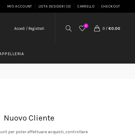
MIO ACCOUNT
LISTA DESIDERI (0)
CARRELLO
CHECKOUT
0
Accedi / Registrati
0
/
€0.00
APPELLERIA
Nuovo Cliente
ount per poter effettuare acquisti, controllare