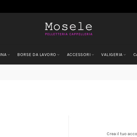
NNA
BORSE DA LAVORO
ACCESSORI
VALIGERIA
C
Crea il tuo acc