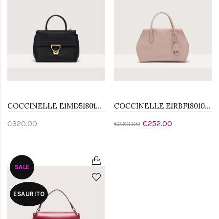
COCCINELLE E1MD5180101001 BORSA A MANO
COCCINELLE E1RBF180101N12 BORSA A MANO MEDIUM
€320.00
€252.00
€360.00
SALE
ESAURITO