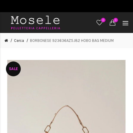
0
0
Cerca
BORBONESE 923636AZ5J82 HOBO BAG MEDIUM
SALE