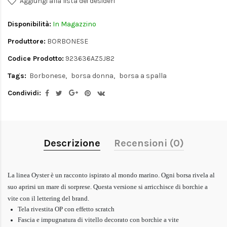
Aggiungi alla lista dei desideri
Disponibilità:
In Magazzino
Produttore:
BORBONESE
Codice Prodotto:
923636AZ5J82
Tags:
Borbonese
borsa donna
borsa a spalla
Condividi:
Descrizione
Recensioni (0)
La linea Oyster è un racconto ispirato al mondo marino. Ogni borsa rivela al
suo aprirsi un mare di sorprese. Questa versione si arricchisce di borchie a
vite con il lettering del brand.
Tela rivestita OP con effetto scratch
Fascia e impugnatura di vitello decorato con borchie a vite