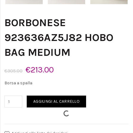
BORBONESE
923636AZ5J82 HOBO
BAG MEDIUM
€213.00
€305.00
Borsa a spalla
AGGIUNGI AL CARRELLO